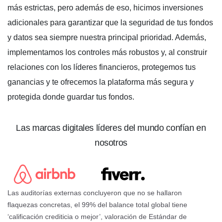
más estrictas, pero además de eso, hicimos inversiones
Casos de uso
Industrias
adicionales para garantizar que la seguridad de tus fondos
Explora todos los servicios para marketplaces
Expande tu marketplace
y datos sea siempre nuestra principal prioridad. Además,
Industrias
implementamos los controles más robustos y, al construir
Explora todos los servicios para freelancers
Expande tu negocio freelance
relaciones con los líderes financieros, protegemos tus
* Haz click aquí si eres
Vendedor online
ganancias y te ofrecemos la plataforma más segura y
Explora todos los servicios comerciales
protegida donde guardar tus fondos.
Expande tu negocio
Las marcas digitales líderes del mundo confían en
nosotros
Las auditorías externas concluyeron que no se hallaron
flaquezas concretas, el 99% del balance total global tiene
‘calificación crediticia o mejor’, valoración de Estándar de