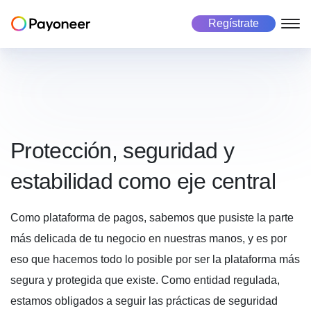
Regístrate
Freelancers
Empresas
Marketplace
Acerca de nosotros
Sobre Payoneer
La cuenta Payoneer
La cuenta Payoneer
Plataforma de pagos para marketplaces
Precios
Protección, seguridad y
Pagos masivos
Paga en más de 190 países
Recibir pagos
Manejo de empleados globales
Carreras
estabilidad como eje central
Convierte monedas
Pagos multimoneda
Historias de éxito
Paga
Recibir pagos
Riesgo y fraude
Asegura cada transacción
Como plataforma de pagos, sabemos que pusiste la parte
Inversores
más delicada de tu negocio en nuestras manos, y es por
Maneja tu negocio
Maneja tu negocio
Casos de uso
eso que hacemos todo lo posible por ser la plataforma más
segura y protegida que existe. Como entidad regulada,
Paga
Casos de uso
Industrias
estamos obligados a seguir las prácticas de seguridad