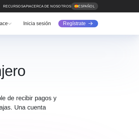
RECURSOS
API
ACERCA DE NOSOTROS
ESPAÑOL
Regístrate
lace
Inicia sesión
jero
le de recibir pagos y
bajas. Una cuenta