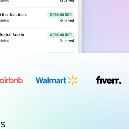
th International
8,700.00 AED
leted
Received
kline Solutions
5,900.00 USD
leted
Received
Digital Studio
4,300.00 USD
leted
Received
 Snow
1,750.00 USD
leted
Received
 Parker
3,500.00 CAD
leted
Received
ing T-shirts
1,350.00 CAD
es
leted
Received