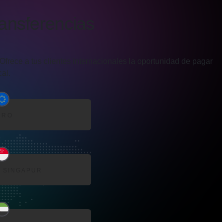
ansferencias
frece a tus clientes internacionales la oportunidad de pagar
al.
URO
 SINGAPUR