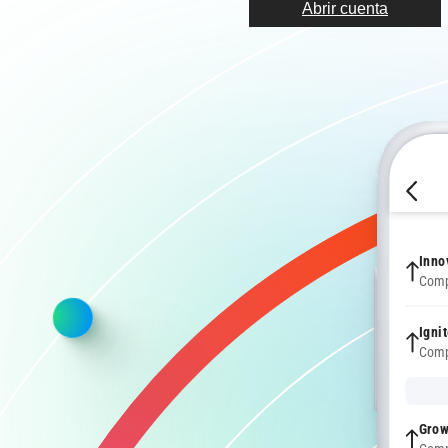
Abrir cuenta
Mary
Comp
Inno
Comp
Igni
Comp