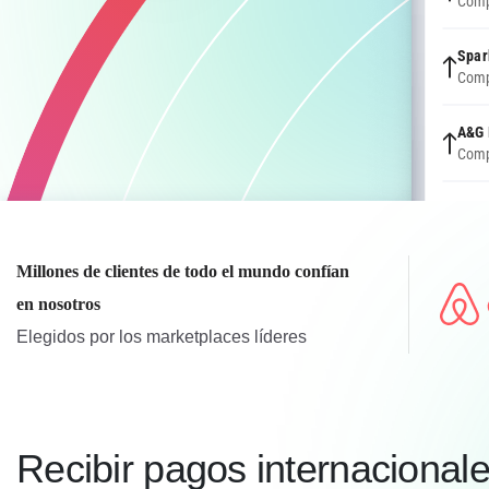
Grow
Comp
Spar
Comp
A&G 
Comp
Millones de clientes de todo el mundo confían
John
en nosotros
Comp
Elegidos por los marketplaces líderes
Lisa
Comp
Amaz
Recibir pagos internacional
Comp