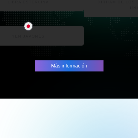
LIBRA ESTERLINA
DÍRHAM DE LOS 
UN
YEN JAPONÉS
Más información