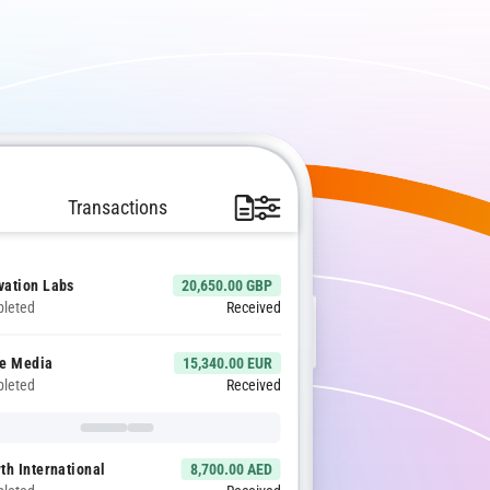
Transactions
 Linh
6,900.00 SGD
leted
Received
vation Labs
20,650.00 GBP
leted
Received
te Media
15,340.00 EUR
leted
Received