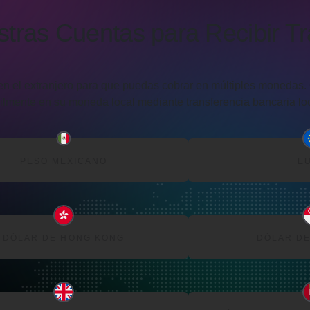
tras Cuentas para Recibir Tr
 el extranjero para que puedas cobrar en múltiples monedas. O
cilmente en su moneda local mediante transferencia bancaria loc
PESO MEXICANO
E
DÓLAR DE HONG KONG
DÓLAR DE