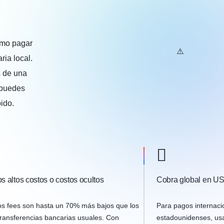
omo pagar
ria local.
s de una
í puedes
ido.
os altos costos o costos ocultos
Cobra global en U
os fees son hasta un 70% más bajos que los
Para pagos internaci
transferencias bancarias usuales. Con
estadounidenses, usa