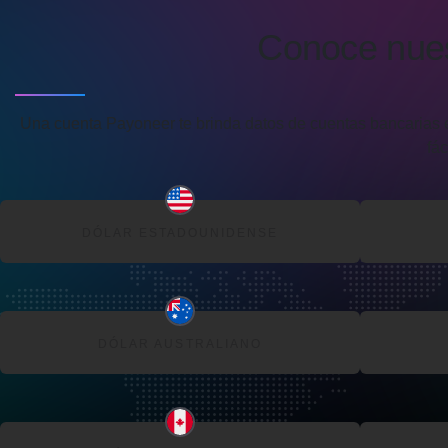
Conoce nues
Una cuenta Payoneer te brinda datos de cuentas bancarias en
fá
DÓLAR ESTADOUNIDENSE
DÓLAR AUSTRALIANO