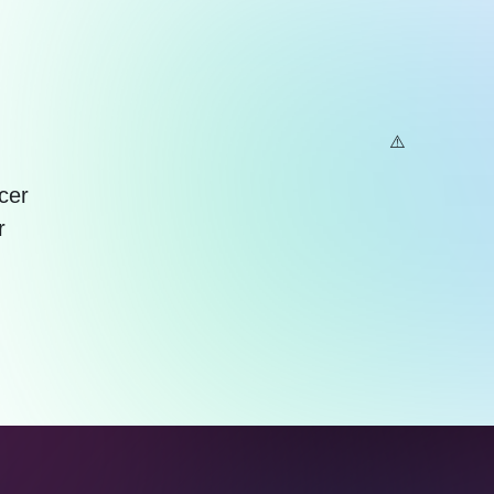
cer
r