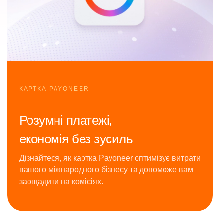
КАРТКА PAYONEER
Розумні платежі,
економія без зусиль
Дізнайтеся, як картка Payoneer оптимізує витрати
вашого міжнародного бізнесу та допоможе вам
заощадити на комісіях.