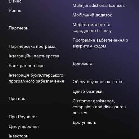
Бізнес
Multi-jurisdictional licenses
Ринок
Мобільний додаток
Мережа малого та
Партнери
середнього бізнесу
Програмне забезпечення з
відкритим кодом
Партнерська програма
Інтеграційні партнерства
Допомога
Bank partnerships
Інтеграція бухгалтерського
програмного забезпечення
Обслуговування клієнтів
Центр безпеки
Про нас
Customer assistance,
complaints and disclosures
policies
Про Payoneer
Доступність
Ціноутворення
Інвестори