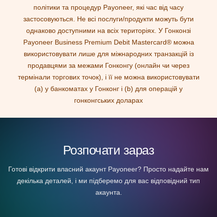
політики та процедур Payoneer, які час від часу
застосовуються. Не всі послуги/продукти можуть бути
однаково доступними на всіх територіях. У Гонконзі
Payoneer Business Premium Debit Mastercard® можна
використовувати лише для міжнародних транзакцій із
продавцями за межами Гонконгу (онлайн чи через
термінали торгових точок), і її не можна використовувати
(a) у банкоматах у Гонконг і (b) для операцій у
гонконгських доларах
Розпочати зараз
Готові відкрити власний акаунт Payoneer? Просто надайте нам
декілька деталей, і ми підберемо для вас відповідний тип
акаунта.