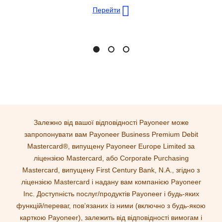
Перейти
Залежно від вашої відповідності Payoneer може
запропонувати вам Payoneer Business Premium Debit
Mastercard®, випущену Payoneer Europe Limited за
ліцензією Mastercard, або Corporate Purchasing
Mastercard, випущену First Century Bank, N.A., згідно з
ліцензією Mastercard і надану вам компанією Payoneer
Inc. Доступність послуг/продуктів Payoneer і будь-яких
функцій/переваг, пов’язаних із ними (включно з будь-якою
карткою Payoneer), залежить від відповідності вимогам і