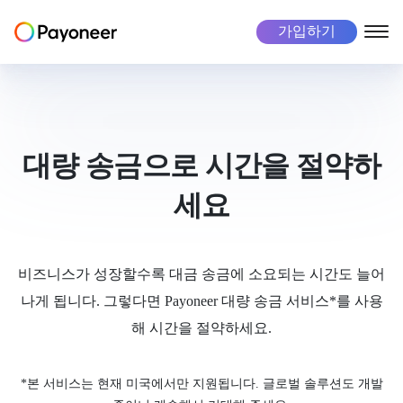
가입하기
프리랜서
비즈니스
마켓플레이스
기업 정보
기업 소개
Payoneer 계정
Payoneer 계정
마켓플레이스
대량 송금으로 시간을 절약하
수수료 안내
세요
대금 회수
대금 회수 자동화
대금 수취
해외 직원 채용 관리 솔루션
채용
리스크 및 부정 행위
모든 거래의 보안 유지
고객 성공 스토리
대금 지불
대금 수취
비즈니스가 성장할수록 대금 송금에 소요되는 시간도 늘어
Tax 양식 수집
세금 납부 자동화
투자자 정보
나게 됩니다. 그렇다면 Payoneer 대량 송금 서비스*를 사용
비즈니스 관리
비즈니스 관리
이용 사례
해 시간을 절약하세요.
대금 지불
이용 사례
비즈니스 분야
*본 서비스는 현재 미국에서만 지원됩니다. 글로벌 솔루션도 개발