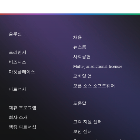
솔루션
채용
뉴스룸
프리랜서
사회공헌
비즈니스
Multi-jurisdictional licenses
마켓플레이스
모바일 앱
오픈 소스 소프트웨어
파트너사
도움말
제휴 프로그램
회사 소개
고객 지원 센터
뱅킹 파트너십
보안 센터